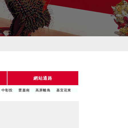
網站通路
中彰投
雲嘉南
高屏離島
基宜花東