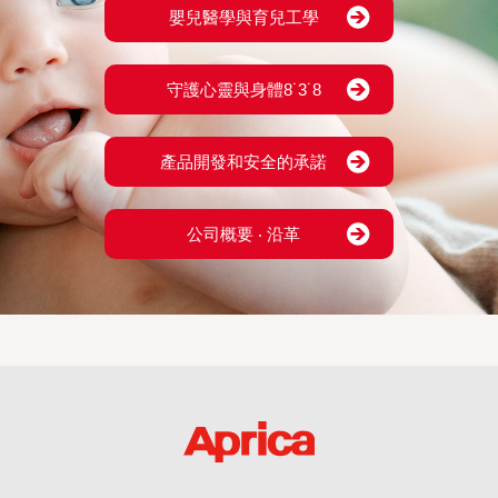
嬰兒醫學與育兒工學
守護心靈與身體8˙3˙8
產品開發和安全的承諾
公司概要 ‧ 沿革