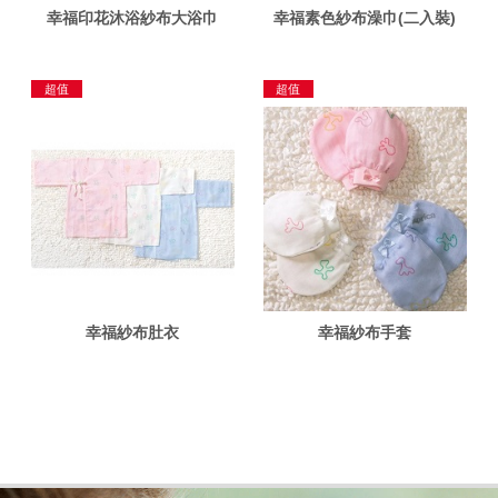
幸福印花沐浴紗布大浴巾
幸福素色紗布澡巾(二入裝)
超值
超值
幸福紗布肚衣
幸福紗布手套