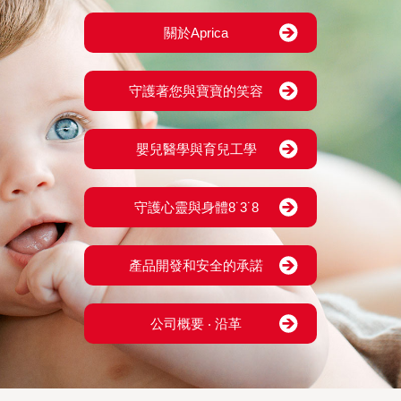
關於Aprica
守護著您與寶寶的笑容
嬰兒醫學與育兒工學
守護心靈與身體8˙3˙8
產品開發和安全的承諾
公司概要 ‧ 沿革