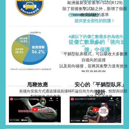
歐洲最新安全基準i-SIZE(R129)
除了前後衝擊試驗之外，新增了側面
衝突試驗的基準
提供更全面性的防護！
4歲以下的傷亡數最多的為後向追
從傷亡數最多的「後向追
撞※
撞」中保護
「平躺型臥床模式」可以吸收大多數來
自後向的追撞
以及前向碰撞，並將其衝擊力道有效分
散至座椅兩側
並透過頭部保護墊將寶寶頭部的位移降
甩鞭效應
安心的「平躺型臥床」
至最低
保護寶寶最重要的頭頸部！
前後向安裝方式遇追撞或前撞時
不論任何方向的衝撞，頸部與頭部
設計
對頸部造成的傷害
保持水平式搖擺
避免甩鞭造成傷害