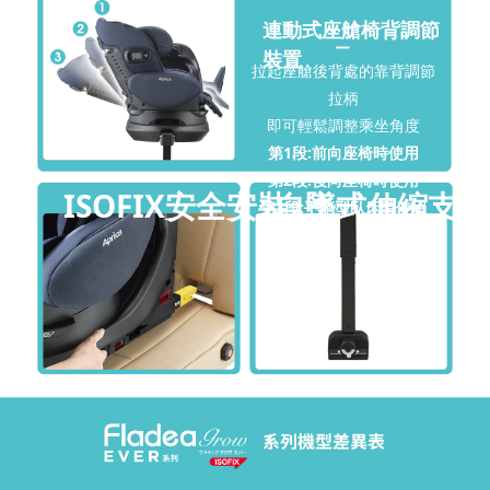
連動式座艙椅背調節
裝置
拉起座艙後背處的靠背調節
拉柄
即可輕鬆調整乘坐角度
第1段:前向座椅時使用
第2段:後向座椅時使用
ISOFIX安全安裝
自墜式伸縮支撐
第3段:平躺型臥床時使用
架