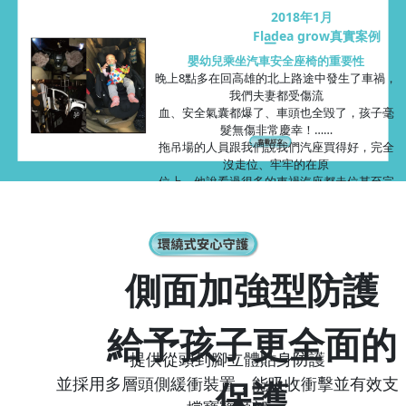
2018年1月
Fladea grow真實案例
嬰幼兒乘坐汽車安全座椅的重要性
晚上8點多在回高雄的北上路途中發生了車禍，
我們夫妻都受傷流
血、安全氣囊都爆了、車頭也全毀了，孩子毫
髮無傷非常慶幸！……
拖吊場的人員跟我們說我們汽座買得好，完全
沒走位、牢牢的在原
位上，他說看過很多的車禍汽座都走位甚至完
全不在原位置上了！
所以千萬不要僥倖不要拿孩子的性命當賭注！
側面加強型防護
給予孩子更全面的
提供從頭到腳立體貼身防護
並採用多層頭側緩衝裝置，能吸收衝擊並有效支
保護