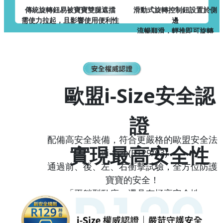
傳統旋轉鈕易被寶寶雙腿遮擋
滑動式旋轉控制鈕設置於側
需使力拉起，且影響使用便利性
邊
流暢順滑，輕推即可旋轉
歐盟i-Size安全認
證
配備高安全裝備，符合更嚴格的歐盟安全法
實現最高安全性
規i-Size(R129/03)
通過前、後、左、右衝擊試驗，全方位防護
寶寶的安全！
「平躺型臥床」還具有極高安全性
使寶寶的頭部能始終保持在車的中央，使其
免受撞擊