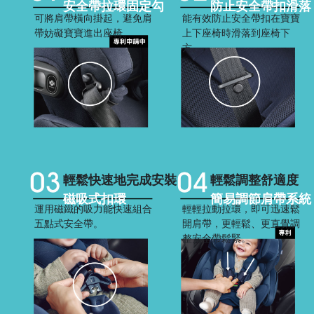
安全帶拉環固定勾
防止安全帶扣滑落
可將肩帶橫向掛起，避免肩
能有效防止安全帶扣在寶寶
帶妨礙寶寶進出座椅。
上下座椅時滑落到座椅下
方。
輕鬆快速地完成安裝
輕鬆調整舒適度
磁吸式扣環
簡易調節肩帶系統
運用磁鐵的吸力能快速組合
輕輕拉動拉環，即可迅速鬆
五點式安全帶。
開肩帶，更輕鬆、更直覺調
整安全帶鬆緊。