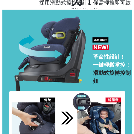
力！
採用滑動式操控設計，僅需輕推即可啟
動旋轉功能
實現360°無段式順暢旋轉，讓抱放寶寶
更加省力！
革命性設計！
一鍵輕鬆掌控！
滑動式旋轉控制
鈕