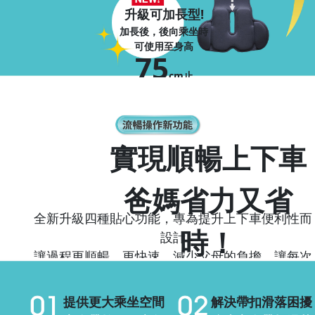
升級可加長型!
加長後，後向乘坐時
可使用至身高
75
cm止
實現順暢上下車
爸媽省力又省
全新升級四種貼心功能，專為提升上下車便利性而
時！
設計
讓過程更順暢、更快速，減少父母的負擔，讓每次
出行更輕鬆自在！
提供更大乘坐空間
解決帶扣滑落困擾