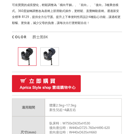
可依寶寶的成長變化，輕鬆調整為「橫向平躺」、「前向」、「後向」3種乘坐模
式。360度旋轉調整改為座椅上部滑動式操作，更輕鬆、直覺轉動座椅。通過新安
全標準 R129，提供全方位守護。提升上下車便利性而設計4種貼心功能，讓過程更
順暢、更快速，減少父母的負擔，讓每次出行更輕鬆自在！
COLOR
爵士黑BK
體重2.5kg~17.5kg
適用期間
新生兒起~4歲左右
臥床時：W750xD635xH530
後向座位時：W440xD725-760xH490-620
尺寸(mm)
前向座位時：W440xD635xH660