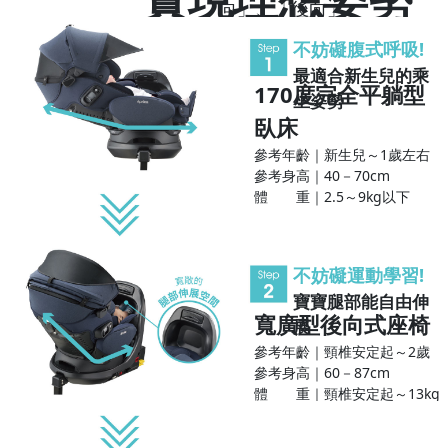
向」、「後向」
在寶寶成長的任何階段始終保持完美理
不妨礙腹式呼吸!
想的乘坐姿勢
最適合新生兒的乘
170度完全平躺型
坐姿勢
臥床
參考年齡｜新生兒～1歲左右
參考身高｜40－70cm
體 重｜2.5～9kg以下
不妨礙運動學習!
寶寶腿部能自由伸
寬廣型後向式座椅
展
參考年齡｜頸椎安定起～2歲
參考身高｜60－87cm
體 重｜頸椎安定起～13kg
以下