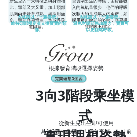
新生兒的一大特徵是與身體相
寶寶剛出生的時候，由於能吸
比，頭部又大又重，加上頸部
入的氧氣量很少，他們的呼吸
肌肉尚未發育成熟，如採用坐
次數大約是成年人的兩倍，如
因此請以「平躺姿勢」
因此請以「平躺姿勢」
姿，頸部容易彎曲，造成呼吸
採用壓迫腹部的姿勢，容易導
維持頭部穩定並支撐寶寶的頸
避免對腹部施加壓力，寶寶可
道阻塞。
致呼吸不穩定。
部。
以更輕鬆呼吸。
根據發育階段選擇姿勢
3向3階段乘坐模
式
從新生兒出生即可使用
實現理想姿勢
具備3種乘坐模式「橫向平躺」、「前