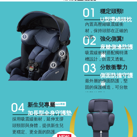
撐寶寶頭部
穩定頭頸!
U型環繞頭枕
內置高壓縮吸震緩衝
材，保持頭部在正確的
位置。
強化側翼!
座艙側邊防護
吸震緩衝材搭配獨特溝
層
槽設計，防震又透氣。
分散衝擊力
側面防撞守護
最外層的側面防護，堅
盾
固的保護構造，可分散
撞擊的壓力。
新生兒專屬
加長型全身守護墊
採用吸震緩衝材，延伸支撐
頭頸部與身體，提供新生兒
更穩定、更全面的防護。