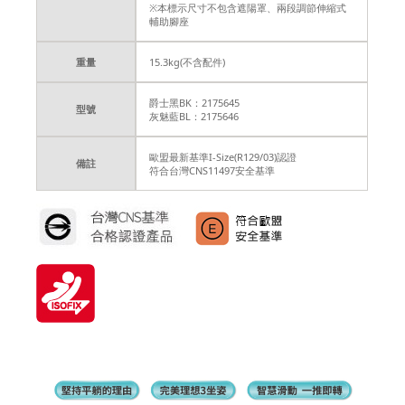
※本標示尺寸不包含遮陽罩、兩段調節伸縮式
輔助腳座
重量
15.3kg(不含配件)
爵士黑BK：2175645
型號
灰魅藍BL：2175646
歐盟最新基準I-Size(R129/03)認證
備註
符合台灣CNS11497安全基準