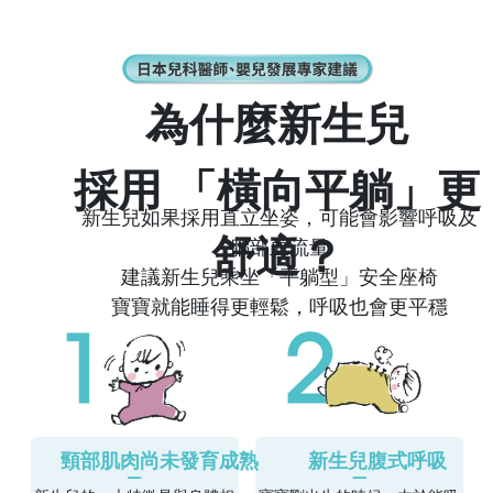
為什麼新生兒
採用
「橫向平躺」
更
新生兒如果採用直立坐姿，可能會影響呼吸及
舒適？
腦部血流量
建議新生兒乘坐「平躺型」安全座椅
寶寶就能睡得更輕鬆，呼吸也會更平穩
是Aprica一直以來追求「平躺床型」兒童座椅
的理念
頸部肌肉尚未發育成熟
新生兒腹式呼吸