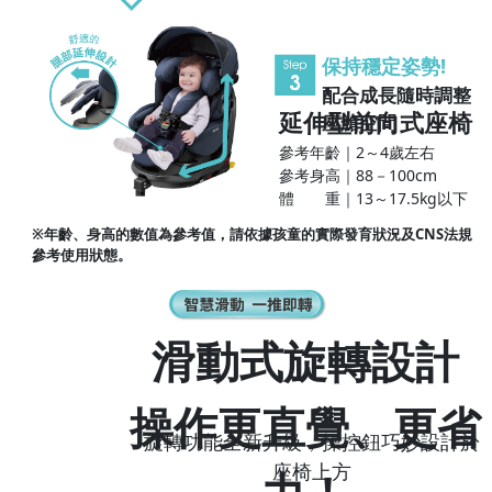
保持穩定姿勢!
配合成長隨時調整
延伸型前向式座椅
座艙空間
參考年齡｜2～4歲左右
參考身高｜88－100cm
體 重｜13～17.5kg以下
※年齡、身高的數值為參考值，請依據孩童的實際發育狀況及CNS法規
參考使用狀態。
滑動式旋轉設計
操作更直覺、更省
旋轉功能全新升級，操控鈕巧妙設計於
座椅上方