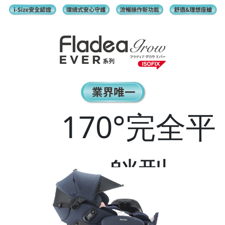
170°完全平
躺型
坐臥三向乘坐模