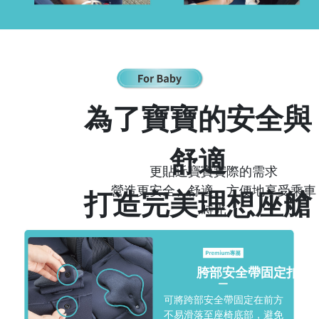
為了寶寶的安全與
舒適
更貼近寶寶實際的需求
營造更安全、舒適、方便地享受乘車
打造完美理想座艙
時光
胯部安全帶固定扣
可將跨部安全帶固定在前方
不易滑落至座椅底部，避免