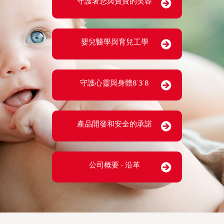
守護著您與寶寶的笑容
嬰兒醫學與育兒工學
守護心靈與身體8˙3˙8
產品開發和安全的承諾
公司概要 ‧ 沿革