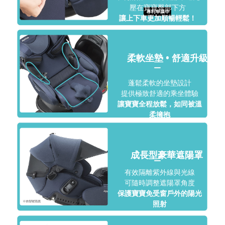
壓在寶寶臀部下方
讓上下車更加順暢輕鬆！
柔軟坐墊 • 舒適升級
蓬鬆柔軟的坐墊設計
提供極致舒適的乘坐體驗
讓寶寶全程放鬆，如同被溫
柔擁抱
成長型豪華遮陽罩
有效隔離紫外線與光線
可隨時調整遮陽罩角度
保護寶寶免受窗戶外的陽光
照射