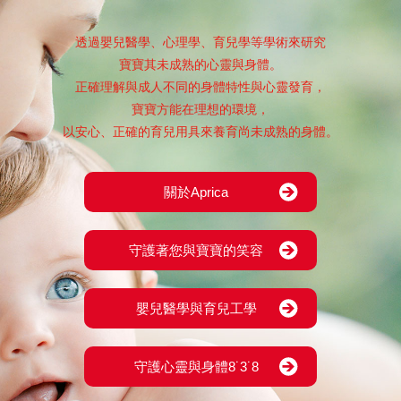
透過嬰兒醫學、心理學、育兒學等學術來研究
寶寶其未成熟的心靈與身體。
正確理解與成人不同的身體特性與心靈發育，
寶寶方能在理想的環境，
以安心、正確的育兒用具來養育尚未成熟的身體。
關於Aprica
守護著您與寶寶的笑容
嬰兒醫學與育兒工學
守護心靈與身體8˙3˙8