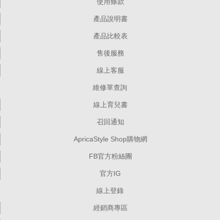
使用條款
產品說明書
產品比較表
售後服務
線上客服
維修單查詢
線上育兒書
召回通知
ApricaStyle Shop購物網
FB官方粉絲團
官方IG
線上登錄
經銷商專區