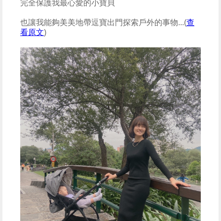
完全保護我最心愛的小寶貝
也讓我能夠美美地帶逗寶出門探索戶外的事物...(
查
看原文
)