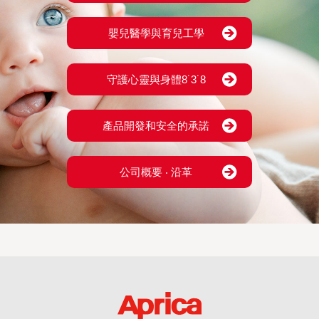
嬰兒醫學與育兒工學
守護心靈與身體8˙3˙8
產品開發和安全的承諾
公司概要 ‧ 沿革