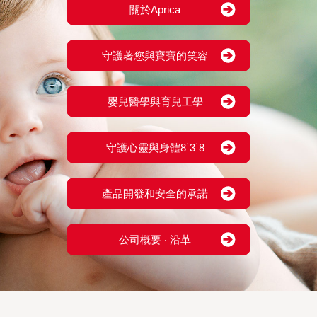
關於Aprica
守護著您與寶寶的笑容
嬰兒醫學與育兒工學
守護心靈與身體8˙3˙8
產品開發和安全的承諾
公司概要 ‧ 沿革