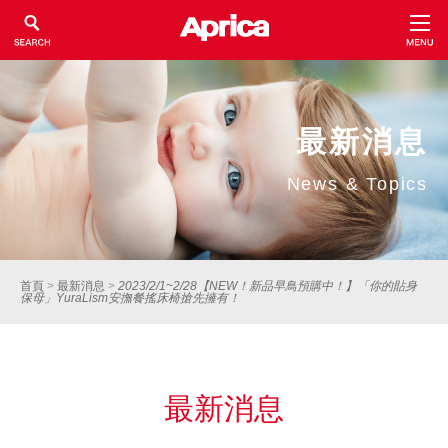
最新消息
News & Topics
首頁
>
最新消息
>
2023/2/1~2/28【NEW！新品早鳥預購中！】「你的貼身
保母」YuraLism安撫餐搖床椅搶先擁有！
最新消息