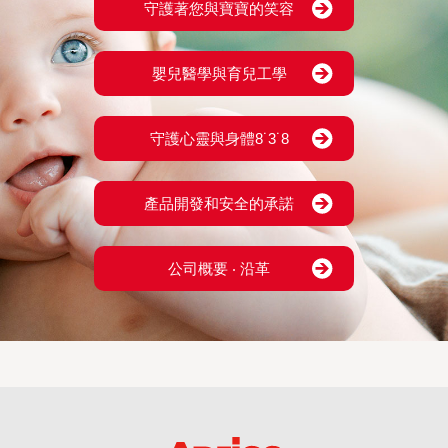
守護著您與寶寶的笑容
嬰兒醫學與育兒工學
守護心靈與身體8˙3˙8
產品開發和安全的承諾
公司概要 ‧ 沿革