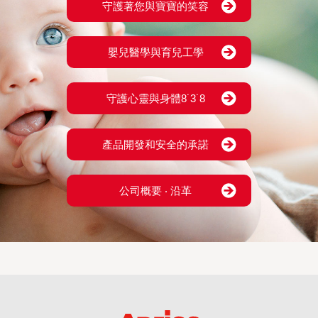
守護著您與寶寶的笑容
嬰兒醫學與育兒工學
守護心靈與身體8˙3˙8
產品開發和安全的承諾
公司概要 ‧ 沿革