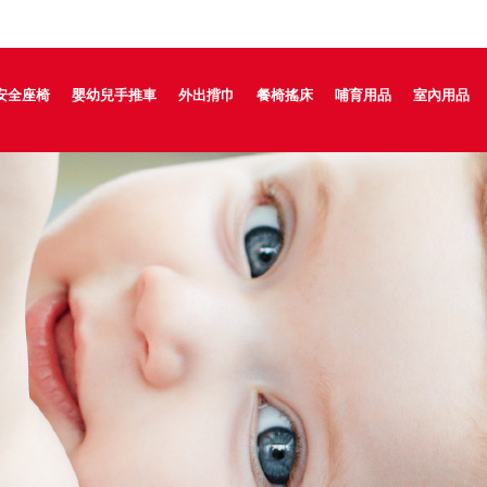
安全座椅
嬰幼兒手推車
外出揹巾
餐椅搖床
哺育用品
室內用品