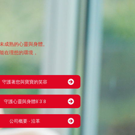
未成熟的心靈與身體。
能在理想的環境，
守護著您與寶寶的笑容
守護心靈與身體8˙3˙8
公司概要 ‧ 沿革