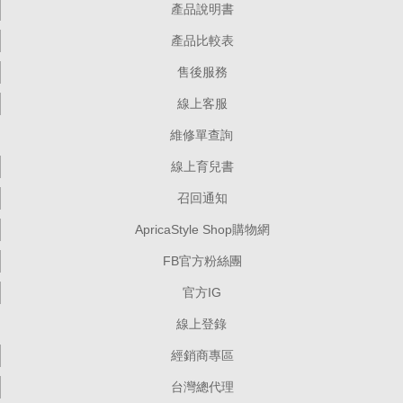
產品說明書
產品比較表
售後服務
線上客服
維修單查詢
線上育兒書
召回通知
ApricaStyle Shop購物網
FB官方粉絲團
官方IG
線上登錄
經銷商專區
台灣總代理