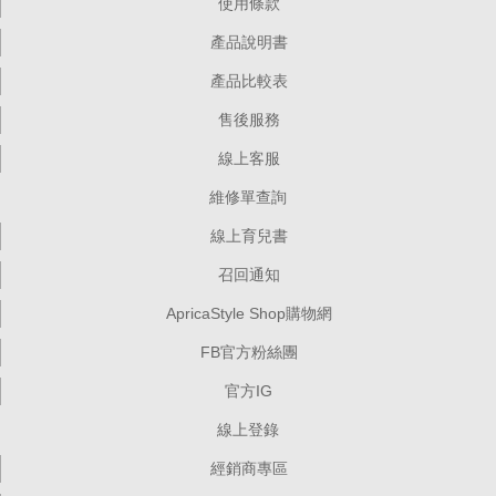
使用條款
產品說明書
產品比較表
售後服務
線上客服
維修單查詢
線上育兒書
召回通知
ApricaStyle Shop購物網
FB官方粉絲團
官方IG
線上登錄
經銷商專區