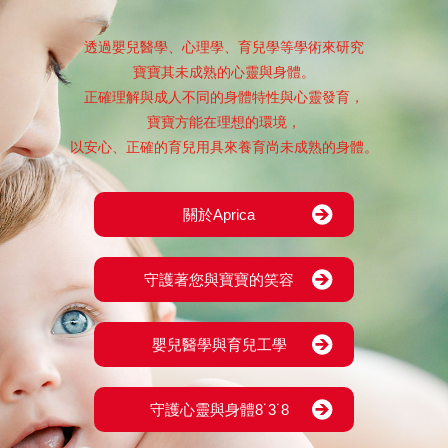
透過嬰兒醫學、心理學、育兒學等學術來研究
寶寶其未成熟的心靈與身體。
正確理解與成人不同的身體特性與心靈發育，
寶寶方能在理想的環境，
以安心、正確的育兒用具來養育尚未成熟的身體。
關於Aprica
守護著您與寶寶的笑容
嬰兒醫學與育兒工學
守護心靈與身體8˙3˙8