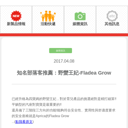
新製品情報
活動快遞
媒體資訊
其他訊息
媒體資訊
2017.04.08
知名部落客推薦：野蠻王妃-Fladea Grow
已經升格為四寶媽的野蠻王妃，對於育兒產品的挑選絕對是精打細算!!
平躺型的汽座對寶寶是最重要的!!
還具備了三階段三方向的功能!能夠符合安全性、實用性與舒適度要求
的安全座椅就是Aprica的Fladea Grow
...(
點我看原文
)