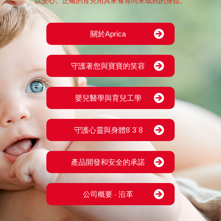
以安心、正確的育兒用具來養育尚未成熟的身體。
關於Aprica
守護著您與寶寶的笑容
嬰兒醫學與育兒工學
守護心靈與身體8˙3˙8
產品開發和安全的承諾
公司概要 ‧ 沿革