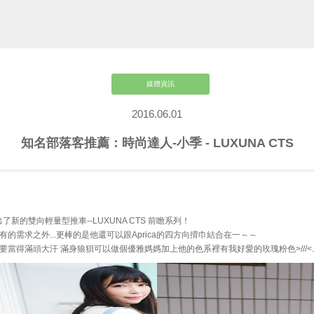
媒體資訊
2016.06.01
知名部落客推薦：時尚達人-小季 - LUXUNA CTS
ica出了新的雙向輕量型推車--LUXUNA CTS 前瞻系列！
有的需求之外...更棒的是他還可以跟Aprica的四方向揹巾結合在一～～
要當得滿頭大汗 滿身狼狽可以做個優雅媽媽加上他的色系裡有我好愛的玫瑰粉色>///<..