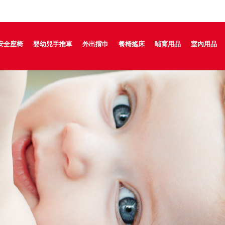
安全座椅
嬰幼兒手推車
外出揹巾
餐椅搖床
哺育用品
室內用品