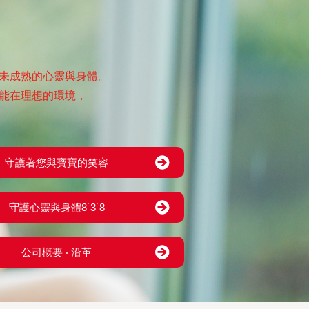
未成熟的心靈與身體。
能在理想的環境，
守護著您與寶寶的笑容
守護心靈與身體8˙3˙8
公司概要 ‧ 沿革