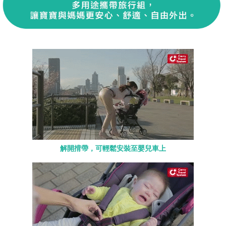
解開揹帶，可輕鬆安裝至嬰兒車上